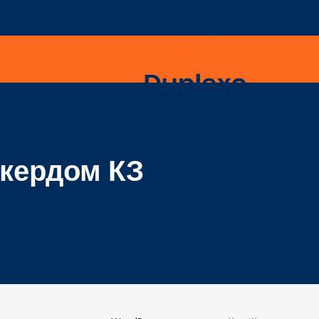
кердом КЗ