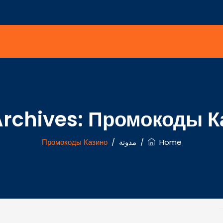
Archives:
Промокоды К
Home
/
مدونة
/
Промокоды Казино