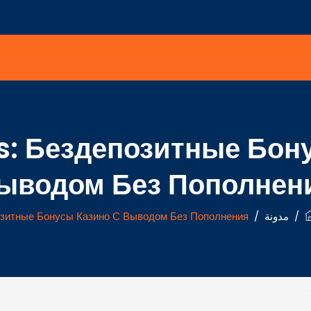
s:
Бездепозитные Бону
ыводом Без Пополнен
/
مدونة
/
зитные Бонусы Казино С Выводом Без Пополнения